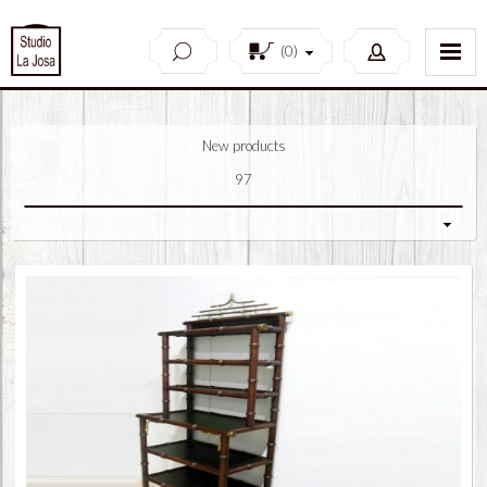
(
0
)
New products
97