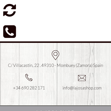
C/ Villacastín, 22 . 49310 - Mombuey (Zamora) Spain
+34 690 282 171
info@lajosashop.com