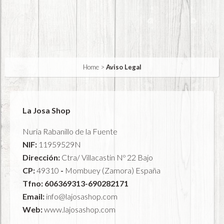
Home
>
Aviso Legal
La Josa Shop
Nuria Rabanillo de la Fuente
NIF:
11959529N
Dirección:
Ctra/ Villacastin Nº 22 Bajo
CP:
49310
-
Mombuey (Zamora) España
Tfno:
606369313-690282171
Email:
info@lajosashop.com
Web:
www.lajosashop.com