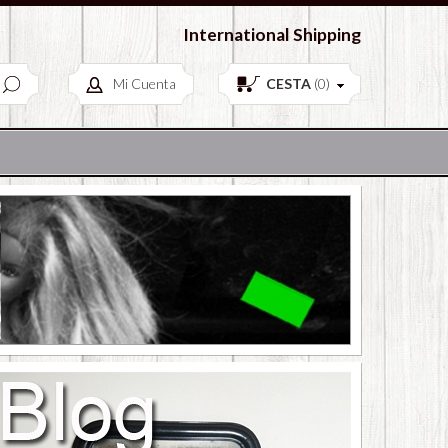
European Antiques & Vintage items
International Shipping
Mi Cuenta
CESTA
(
0
)