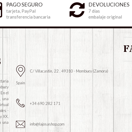
PAGO SEGURO
DEVOLUCIONES
tarjeta, PayPal
7 días
transferencia bancaria
embalaje original
F
S
C/ Villacastín, 22 . 49310 - Mombuey (Zamora)
taria
Spain
mbuey
 En el
, una
+34 690 282 171
irtual
ales -
 y XX,
n una
info@lajosashop.com