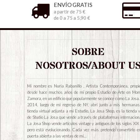
ENVÍO GRATIS
a partir de 75 €
de 0 a 75 a 5,90 €
SOBRE
NOSOTROS/ABOUT U
Mi nombre es Nuria Rabanillo , Artista Contemporánea, propie
desde hace muchos años de mi propio Estudio de Arte en Mo
Zamora, en un edificio que popularmente se conoce como La Josa.
2014, luego de mi regreso de NY, abrí junto a mis hermanas
tienda virtual adjunta a mi Estudio, La Josa Shop, es la tienda v
de Studio La Josa que vende a través de plataformas internacion
La Josa Shop vende artículos vintage y antiguos de los siglos XIX
pero está evolucionando. Cada vez más pretendo convertirlo e
puerta abierta a las ventas de mi…