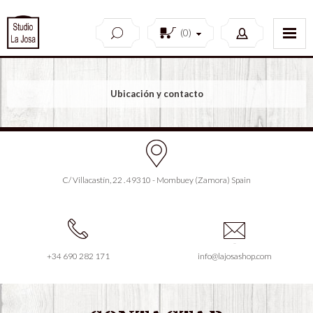
(
0
)
Ubicación y contacto
C/ Villacastín, 22 . 49310 - Mombuey (Zamora) Spain
+34 690 282 171
info@lajosashop.com