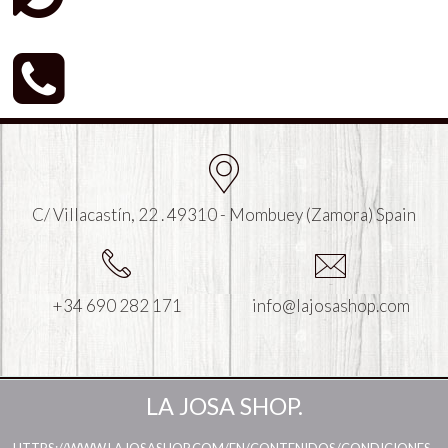
C/ Villacastín, 22 . 49310 - Mombuey (Zamora) Spain
+34 690 282 171
info@lajosashop.com
LA JOSA SHOP.