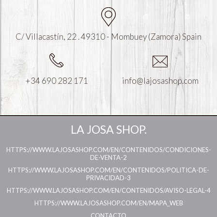
C/ Villacastín, 22 . 49310 - Mombuey (Zamora) Spain
+34 690 282 171
info@lajosashop.com
LA JOSA SHOP.
HTTPS://WWW.LAJOSASHOP.COM/EN/CONTENIDOS/CONDICIONES-
DE-VENTA-2
HTTPS://WWW.LAJOSASHOP.COM/EN/CONTENIDOS/POLITICA-DE-
PRIVACIDAD-3
HTTPS://WWW.LAJOSASHOP.COM/EN/CONTENIDOS/AVISO-LEGAL-4
HTTPS://WWW.LAJOSASHOP.COM/EN/MAPA_WEB
CONTACTO