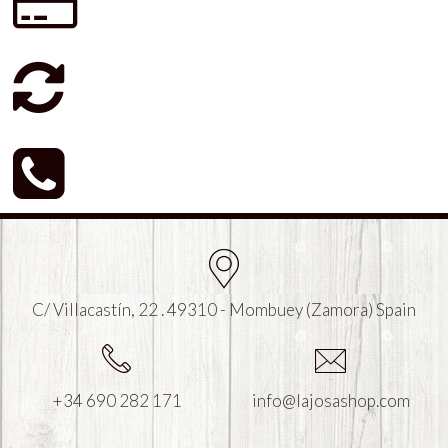
C/ Villacastín, 22 . 49310 - Mombuey (Zamora) Spain
+34 690 282 171
info@lajosashop.com