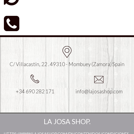
C/ Villacastín, 22 . 49310 - Mombuey (Zamora) Spain
+34 690 282 171
info@lajosashop.com
LA JOSA SHOP.