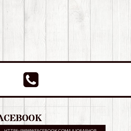
ACEBOOK
HTTPS://WWW.FACEBOOK.COM/LAJOSASHOP