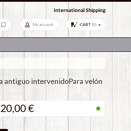
European Antiques & Vintage items
International Shipping
My account
CART
(
0
)
a antiguo intervenidoPara velón
20,00 €