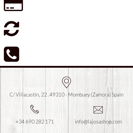
C/ Villacastín, 22 . 49310 - Mombuey (Zamora) Spain
+34 690 282 171
info@lajosashop.com