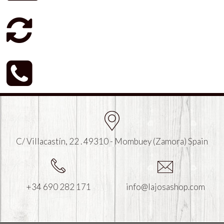
C/ Villacastín, 22 . 49310 - Mombuey (Zamora) Spain
+34 690 282 171
info@lajosashop.com