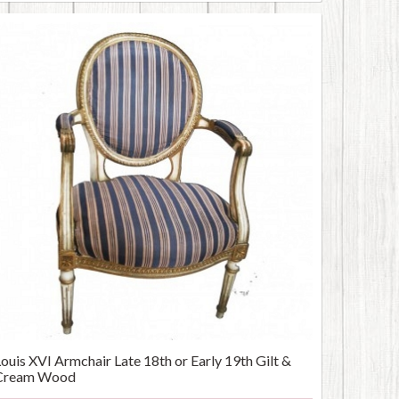
Louis XVI Armchair Late 18th or Early 19th Gilt &
Cream Wood