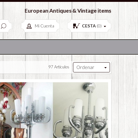
European Antiques & Vintage items
Mi Cuenta
CESTA
(
0
)
97 Artículos
Ordenar