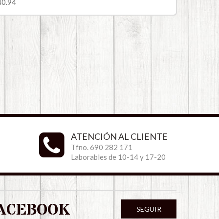
40.94
ATENCIÓN AL CLIENTE
Tfno. 690 282 171
Laborables de 10-14 y 17-20
ACEBOOK
SEGUIR