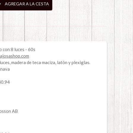
AGREGAR A LA CESTA
 con 8 luces - 60s
lajosashop.com
uces, madera de teca maciza, latón y plexiglas.
inava
40.94
obsson AB