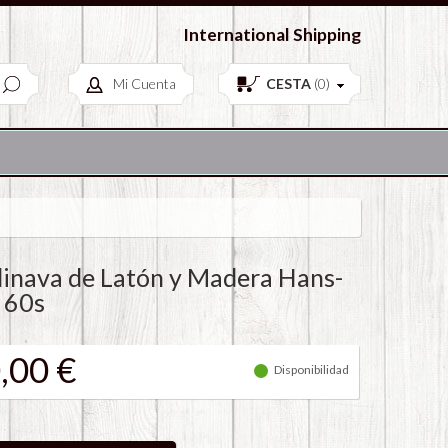
European Antiques & Vintage items
International Shipping
Mi Cuenta
CESTA
(
0
)
inava de Latón y Madera Hans-
 60s
,00 €
Disponibilidad