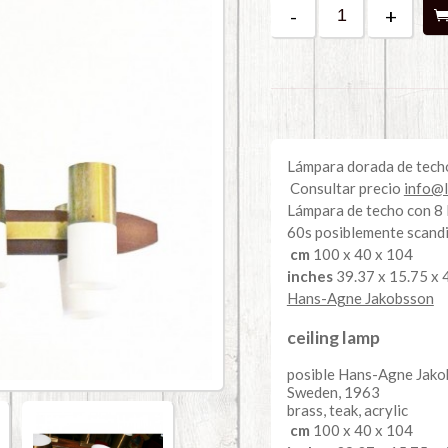
-
+
Lámpara dorada de techo
Consultar precio
info@
Lámpara de techo con 8 l
60s posiblemente scand
cm
100 x 40 x 104
inches
39.37 x 15.75 x 
Hans-Agne Jakobsson
ceiling lamp
posible Hans-Agne Jak
Sweden, 1963
brass, teak, acrylic
cm
100 x 40 x 104