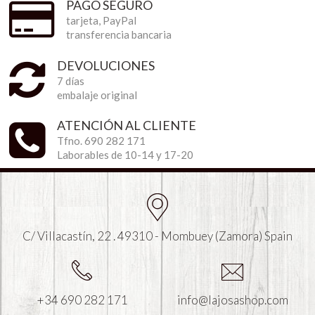
PAGO SEGURO
tarjeta, PayPal
transferencia bancaria
DEVOLUCIONES
7 días
embalaje original
ATENCIÓN AL CLIENTE
Tfno. 690 282 171
Laborables de 10-14 y 17-20
C/ Villacastín, 22 . 49310 - Mombuey (Zamora) Spain
+34 690 282 171
info@lajosashop.com