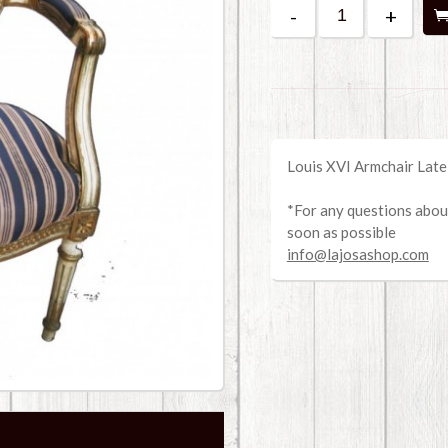
-
+
Louis XVI Armchair Late
*For any questions about
soon as possible
info@lajosashop.com