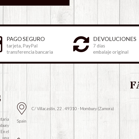
PAGO SEGURO
DEVOLUCIONES
tarjeta, PayPal
7 días
transferencia bancaria
embalaje original
F
S
C/ Villacastín, 22 . 49310 - Mombuey (Zamora)
taria
Spain
mbuey
 En el
, una