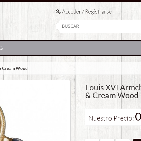
Acceder / Registrarse
G
t & Cream Wood
Louis XVI Armch
& Cream Wood
0
Nuestro Precio: