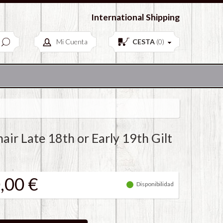
European Antiques & Vintage items
International Shipping
Mi Cuenta
CESTA
(
0
)
air Late 18th or Early 19th Gilt
,00 €
Disponibilidad