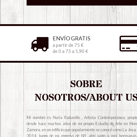
ENVÍO GRATIS
a partir de 75 €
de 0 a 75 a 5,90 €
SOBRE
NOSOTROS/ABOUT U
Mi nombre es Nuria Rabanillo , Artista Contemporánea, propie
desde hace muchos años de mi propio Estudio de Arte en Mo
Zamora, en un edificio que popularmente se conoce como La Josa.
2014, luego de mi regreso de NY, abrí junto a mis hermanas