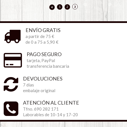
1
2
3
ENVÍO GRATIS
a partir de 75 €
de 0 a 75 a 5,90 €
PAGO SEGURO
tarjeta, PayPal
transferencia bancaria
DEVOLUCIONES
7 días
embalaje original
ATENCIÓN AL CLIENTE
Tfno. 690 282 171
Laborables de 10-14 y 17-20