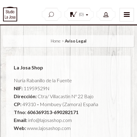
(
0
)
Home
>
Aviso Legal
La Josa Shop
Nuria Rabanillo de la Fuente
NIF:
11959529N
Dirección:
Ctra/ Villacastin Nº 22 Bajo
CP:
49310
-
Mombuey (Zamora) España
Tfno:
606369313-690282171
Email:
info@lajosashop.com
Web:
www.lajosashop.com