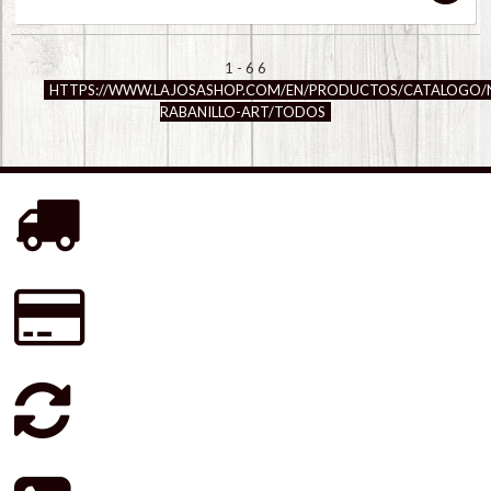
1 - 6 6
HTTPS://WWW.LAJOSASHOP.COM/EN/PRODUCTOS/CATALOGO/N
RABANILLO-ART/TODOS