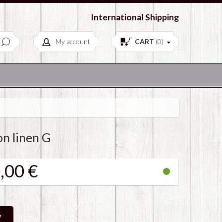
European Antiques & Vintage items
International Shipping
My account
CART
(
0
)
on linen G
,00 €