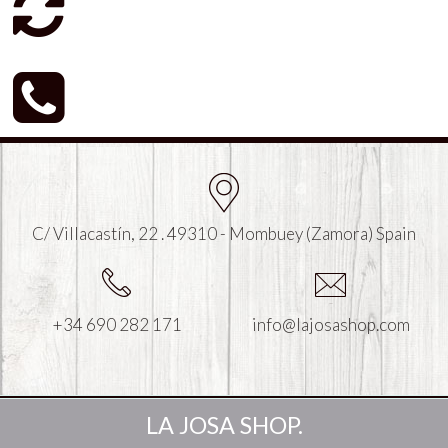
C/ Villacastín, 22 . 49310 - Mombuey (Zamora) Spain
+34 690 282 171
info@lajosashop.com
LA JOSA SHOP.