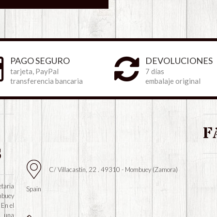
PAGO SEGURO
DEVOLUCIONES
tarjeta, PayPal
7 días
transferencia bancaria
embalaje original
F
S
C/ Villacastín, 22 . 49310 - Mombuey (Zamora)
taria
Spain
mbuey
 En el
, una