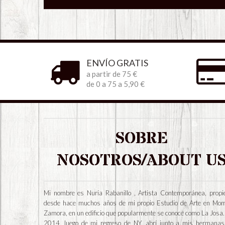
ENVÍO GRATIS
a partir de 75 €
de 0 a 75 a 5,90 €
SOBRE
NOSOTROS/ABOUT U
Mi nombre es Nuria Rabanillo , Artista Contemporánea, propie
desde hace muchos años de mi propio Estudio de Arte en Mo
Zamora, en un edificio que popularmente se conoce como La Josa.
2014, luego de mi regreso de NY, abrí junto a mis hermanas