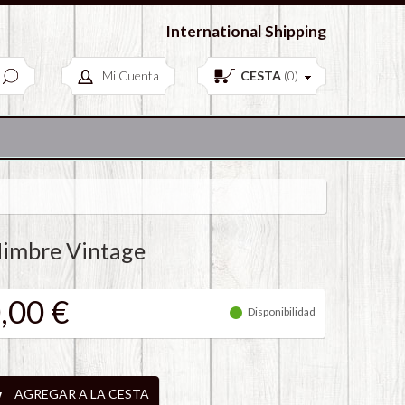
European Antiques & Vintage items
International Shipping
Mi Cuenta
CESTA
(
0
)
Mimbre Vintage
,00 €
Disponibilidad
AGREGAR A LA CESTA