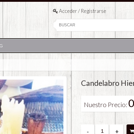
Acceder / Registrarse
G
e
Candelabro Hier
0
Nuestro Precio:
-
+