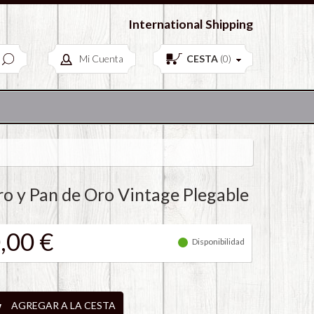
European Antiques & Vintage items
International Shipping
Mi Cuenta
CESTA
(
0
)
o y Pan de Oro Vintage Plegable
,00 €
Disponibilidad
AGREGAR A LA CESTA