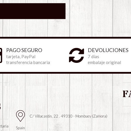
PAGO SEGURO
DEVOLUCIONES
tarjeta, PayPal
7 días
transferencia bancaria
embalaje original
F
S
C/ Villacastín, 22 . 49310 - Mombuey (Zamora)
taria
Spain